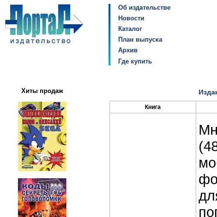
Об издательстве
Новости
Каталог
План выпуска
Архив
Где купить
Хиты продаж
Издан
Книга
Мн
(4
мо
фо
дл
по