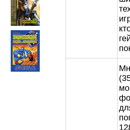
те
иг
кт
ге
по
Мн
(3
мо
фо
дл
по
12