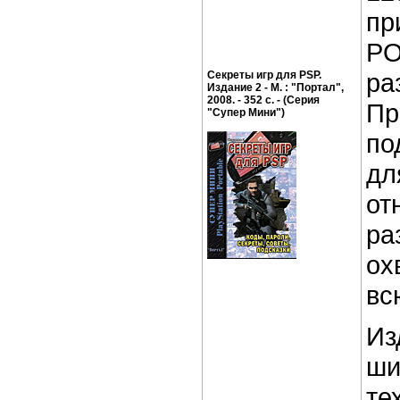
пр
PO
ра
Секреты игр для PSP.
Издание 2 - М. : "Портал",
2008. - 352 с. - (Серия
Пр
"Супер Мини")
по
дл
от
ра
ох
вс
Из
ши
те