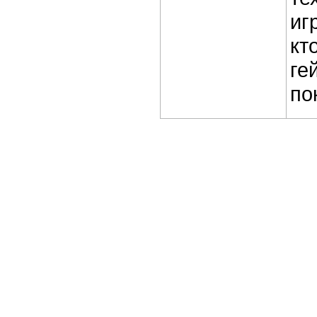
иг
кт
ге
по