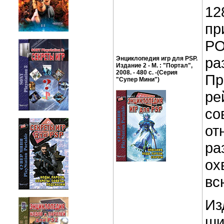
12
пр
PO
ра
Энциклопедия игр для PSP.
Издание 2 - М. : "Портал",
2008. - 480 с. -(Серия
Пр
"Супер Мини")
ре
со
от
ра
ох
вс
Из
ши